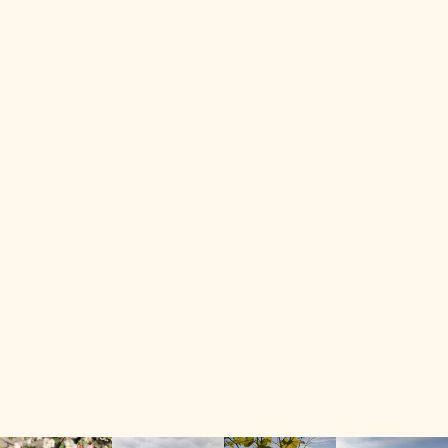
Bad Krozingen
Laufen
Münstertal
Hartheim - Feldkirch - Bremgarten